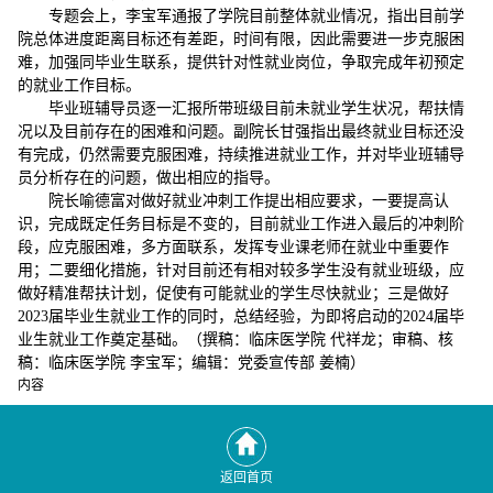
专题会上，李宝军通报了学院目前整体就业情况，指出目前学
院总体进度距离目标还有差距，时间有限，因此需要进一步克服困
难，加强同毕业生联系，提供针对性就业岗位，争取完成年初预定
的就业工作目标。
毕业班辅导员逐一汇报所带班级目前未就业学生状况，帮扶情
况以及目前存在的困难和问题。副院长甘强指出最终就业目标还没
有完成，仍然需要克服困难，持续推进就业工作，并对毕业班辅导
员分析存在的问题，做出相应的指导。
院长喻德富对做好就业冲刺工作提出相应要求，一要提高认
识，完成既定任务目标是不变的，目前就业工作进入最后的冲刺阶
段，应克服困难，多方面联系，发挥专业课老师在就业中重要作
用；二要细化措施，针对目前还有相对较多学生没有就业班级，应
做好精准帮扶计划，促使有可能就业的学生尽快就业；三是做好
2023届毕业生就业工作的同时，总结经验，为即将启动的2024届毕
业生就业工作奠定基础。（撰稿：临床医学院 代祥龙；审稿、核
稿：临床医学院 李宝军；编辑：党委宣传部 姜楠）
内容
返回首页