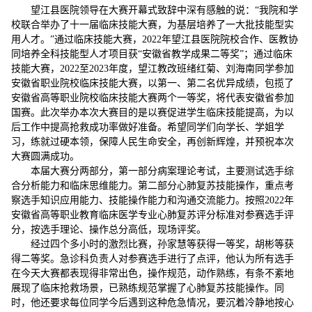
望江县医院领导在大赛开幕式致辞中深有感触的说：“我院和学
校联合举办了十一届临床技能大赛，为基层培养了一大批技能型实
用人才。”通过临床技能大赛，2022年望江县医院院校合作、医教协
同培养全科技能型人才项目获“安徽省教学成果二等奖”；通过临床
技能大赛，2022至2023年度，望江教改班绪红菊、刘海南同学参加
安徽省职业院校临床技能大赛，以第一、第二名优异成绩，包揽了
安徽省高等职业院校临床技能大赛两个一等奖，将代表安徽省参加
国赛。此次举办本次大赛目的是以赛促进学生临床技能提高，为以
后工作中提高抢救成功率做好准备。希望同学们向学长、学姐学
习，练就过硬本领，保障人民生命安全，再创新辉煌，并预祝本次
大赛圆满成功。
本届大赛分两部分，第一部分病案理论考试，主要测试选手综
合分析能力和临床思维能力。第二部分心肺复苏技能操作，重点考
察选手知识应用能力、技能操作能力和沟通交流能力。按照2022年
安徽省高等职业教育临床医学专业心肺复苏评分标准对参赛选手评
分，按选手理论、操作总分高低，现场评奖。
经过四个多小时的激烈比赛，孙家慧等获得一等奖，胡彬等获
得二等奖。急诊科负责人对参赛选手进行了点评，他认为所有选手
在今天大赛都表现得非常出色，操作规范，动作熟练，有条不紊地
展现了临床抢救场景，已熟练规范掌握了心肺复苏技能操作。同
时，他还要求每位同学今后遇到这种危急情况，要沉着冷静地按心